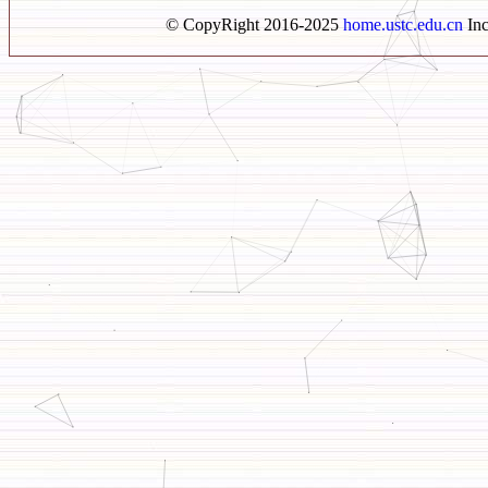
© CopyRight 2016-2025
home.ustc.edu.cn
Inc